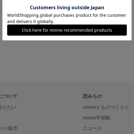
について
読みもの
で売りたい
minneとものづくりと
minne学習帖
ージ販売
ニュース