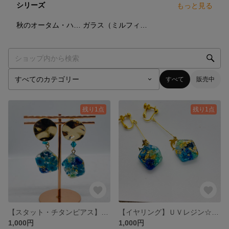
シリーズ
もっと見る
0
点
27
点
秋のオータム・ハロゥインシリーズ
ガラス（ミルフィオリ）
すべて
販売中
残り1点
残り1点
【スタット・チタンピアス】ＵＶレジン☆波形・金♪
【イヤリング】ＵＶレジン☆変形・ロングバー・イルカ・金♪
1,000円
1,000円