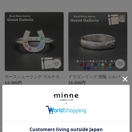
ホースシューリング マルチカラー シルバー925 【刻印無料】 ホースシュー 馬蹄 リング 指輪 シルバーアクセサリー レディース クリスマス 誕生日 プレゼント ジルコニア キラキラ ストーン
ドラゴンリング 指輪 シルバー925 【刻印無料】 ドラゴン 龍 竜 リング 天然石 誕生石 シルバーアクセサリー スターリングシルバー 男性 彼氏 メンズ ユニセックス 誕生日 父の日 クリスマス
14,300円
16,500円