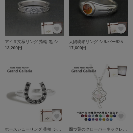
アイヌ文様リング 指輪 黒 シルバー925 【刻印無料】 アイヌ アイヌ文様 アイヌ模様 アイヌ民族 リング モレウ 渦巻き アイウシ 棘紋 天然石 誕生石 シルバーアクセサリー レディース ユニセッ
太陽琥珀リング シルバー925 指輪 【刻印無料】 太陽 サン 琥珀 コハク アンバー シルバーアクセサリー 天然石 メンズ ユニセックス クリスマス 誕生日 記念日 お祝い 彼氏 父の日 プレゼント
13,200円
17,600円
ホースシューリング 指輪 シルバー925 【刻印無料】 ホースシュー 馬蹄 リング シルバーアクセサリー レディース クリスマス 誕生日 プレゼント キュービックジルコニア キラキラ ストーン
四つ葉のクローバーネックレス シルバー925 【刻印無料】 四つ葉 四ツ橋 四葉 よつ葉 クローバー ネックレス ペンダント 選べる 天然石 誕生石 シルバーアクセサリー レディース ハンドメイド