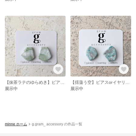
【抹茶ラテのゆらめき】ピアスorイヤリング
【揺蕩う空】ピアスorイヤリング
展示中
展示中
minne ホーム
g.gram_ accessory の作品一覧