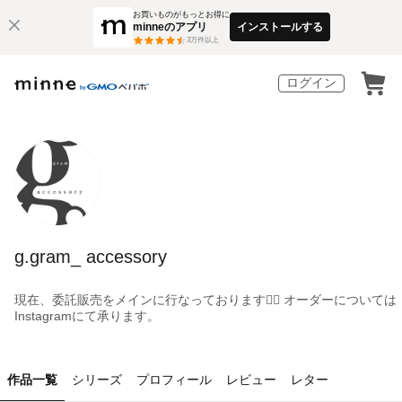
お買いものがもっとお得に
minneのアプリ
インストールする
3
万件以上
ログイン
g.gram_ accessory
現在、委託販売をメインに行なっております🙂‍↕️ オーダーについては
Instagramにて承ります。
作品一覧
シリーズ
プロフィール
レビュー
レター