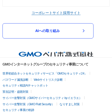
コーポレートサイト
採用サイト
AIへの取り組み
GMOインターネットグループのセキュリティ事業について
世界初総合ネットセキュリティサービス「GMOセキュリティ24」
パスワード漏洩診断
Webサイトリスク診断
セキュリティ相談AIチャットボット
実在証明・盗聴対策
サイバー攻撃対策（GMOサイバーセキュリティ byイエラエ）
サイバー攻撃対策（GMO Flatt Security）
なりすまし対策
セキュリティ事業の軌跡