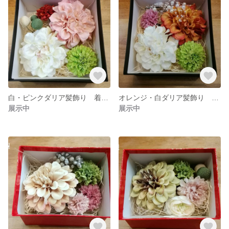
白・ピンクダリア髪飾り 着物 成人式 卒業式 花梨
オレンジ・白ダリア髪飾り 着物 成人式 卒業式 花梨
展示中
展示中