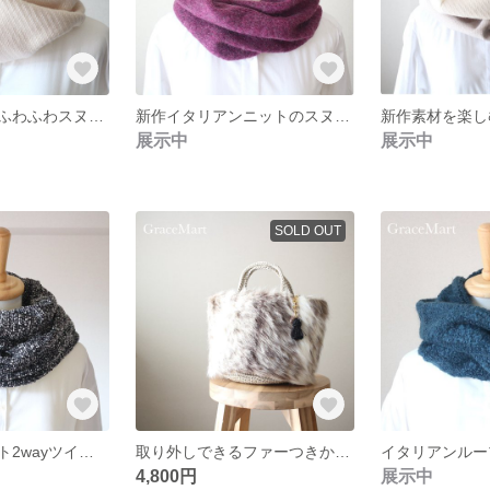
冬のホワイトのふわふわスヌード アイボリーファー ツイード ロングファー リュクス ホワイトファー
新作イタリアンニットのスヌード 冬のボルドー ループニット ニュアンスカラー
展示中
展示中
SOLD OUT
イタリアンニット2wayツイードニットのスヌード 華やかツイード 羽織り ストール ケープ
取り外しできるファーつきかごバッグ ベージュ ラメ ブラウンファーヤーンバッグ手編みバッグ ロングファー ファーバッグ オールシーズン コードヤーン
4,800円
展示中