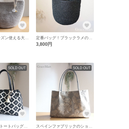
再販 オールシーズン使える大人のかごバッグ ラメのコードヤーン 夏バッグ マルシェ
定番バッグ！ブラックラメのトートバッグ チャームつき
3,800円
SOLD OUT
SOLD OUT
フランス布巾着トートバッグ 受注制作品 北欧 花柄 輸入布バッグ おでかけ 2WAY
スペインファブリックのショルダートートバッグ 大人かっこいい リネン クラシカル たっぷり大き目