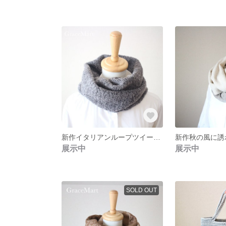
新作イタリアンループツイードニットスヌード - グレーまだカラー
展示中
展示中
SOLD OUT