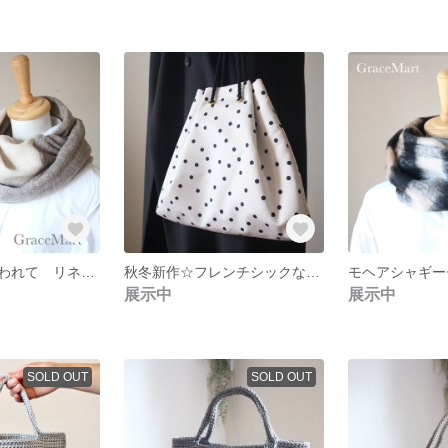
新作秋の風に誘われて リネンウールミックスのアースカラースヌード
秋冬新作☆フレンチシックなドット巾着バッグ お出かけ サブバッグ おでかけ 2WAY 水玉
展示中
展示中
SOLD OUT
SOLD OUT