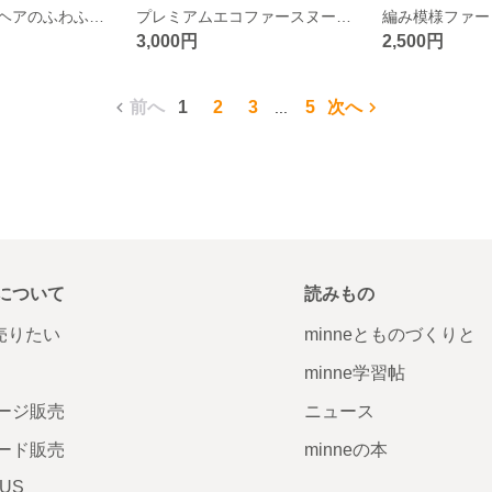
エコファーとモヘアのふわふわスヌード グレー ミックスカラー ロングファー ファースヌード ファーマフラー
プレミアムエコファースヌード ニュアンスカラー ブラウンファー ネックウォーマー
3,000円
2,500円
前へ
1
2
3
5
次へ
...
について
読みもの
で売りたい
minneとものづくりと
minne学習帖
ージ販売
ニュース
ード販売
minneの本
LUS