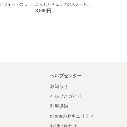
編み模様ファーとツイードのスヌード やわらかあったか アイボリーミックス
ふんわりチェックのスヌード ストール 黒白チェック 秋物ニット
3,500円
ヘルプセンター
お知らせ
ヘルプとガイド
利用規約
minneのセキュリティ
お問い合わせ