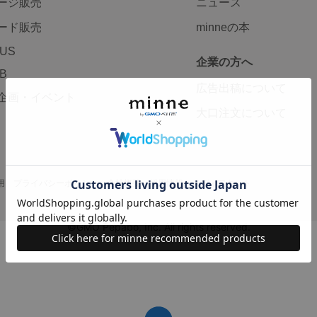
ージ販売
ニュース
ード販売
minneの本
LUS
企業の方へ
AB
広告出稿について
企画・イベント
大口注文について
用
プライバシーポリシー
会社概要
採用情報
メディアキット
©GMO Pepabo, Inc. All rights reserved.