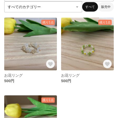
すべて
販売中
残り1点
残り1点
お花リング
お花リング
500円
500円
残り1点