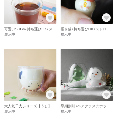
可愛いSDGs⭐︎持ち運びOK⭐︎ストローセット⭐︎ラッコ
招き猫⭐︎持ち運びOK⭐︎ストローセット⭐︎
展示中
展示中
大人気干支シリーズ【うし】角のガラス細工に注目◆大容量280ml◆熱湯OK
早期割引⭐︎ペアグラス☆ホットドリンクOK☆スノードームグラス
展示中
展示中