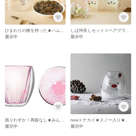
ひまわりの種を持った★ハムスター耐熱グラス★ホットOK
しば仲良しセット☆ペアグラス☆ホットOK☆グラスに水滴がつきにくい
展示中
展示中
残りわずか！再販なし★みんな大好き『サクラ』ホットドリンク120度までOK
newトナカイ★スノー入り★角のガラス細工に注目★ホットOK
展示中
展示中