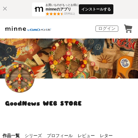
お買いものがもっとお得に
minneのアプリ
インストールする
3
万件以上
ログイン
GoodNews WEB STORE
作品一覧
シリーズ
プロフィール
レビュー
レター