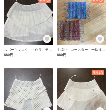
残り1点
残り1点
スポーツマスク 手作り テニス ウォーキング ジョギング ヨガ等
手織り コースター 一輪挿し 2枚
880円
880円
残り1点