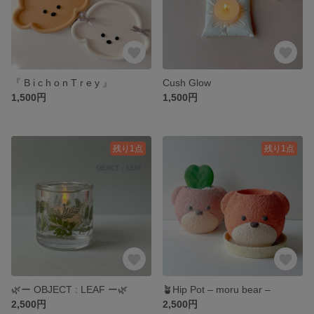
『 B i c h o n T r e y 』
Cush Glow
1,500円
1,500円
残り1点
残り1点
🌿ー OBJECT : LEAF ー🌿
🪴Hip Pot – moru bear –
2,500円
2,500円