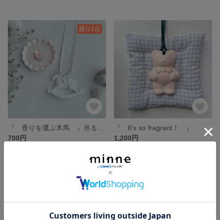
残り1点
『 香りを運ぶ木馬 』吊るして香るアロマストーン
『 It's so fragrant！ 』
700円
1,200円
残り1点
残り1点