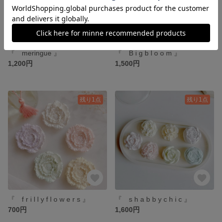
『 meringue 』
『 B i g b l o o m 』
1,200円
1,500円
残り1点
残り1点
『 f r i l l y f l o w e r s 』
『 s h a b b y c h i c 』
700円
1,600円