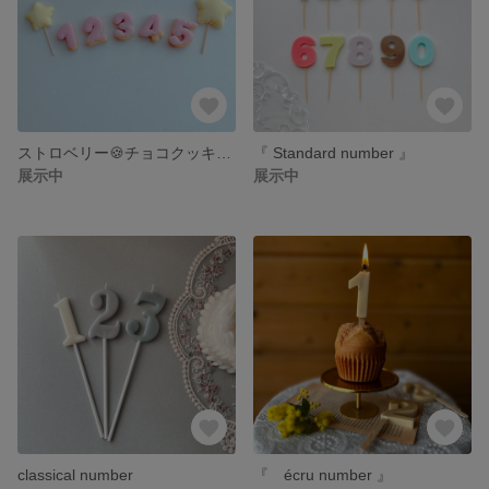
ストロベリー🍪チョコクッキー number
『 Standard number 』
展示中
展示中
classical number
『 écru number 』