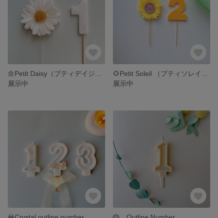
🌼Petit Daisy（プティデイジー）
🌻Petit Soleil （プティソレイユ）
展示中
展示中
💎Crystal outline number
🎂 Outline Number