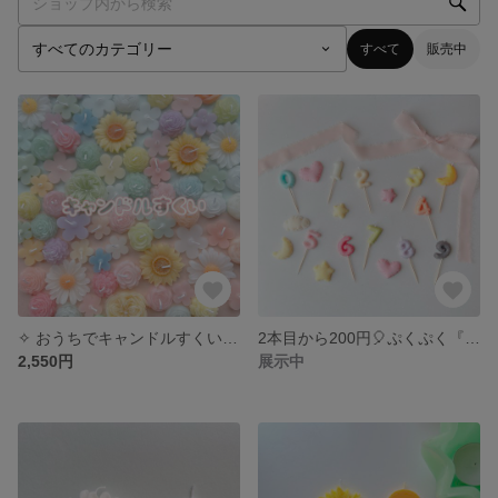
すべて
販売中
✧ おうちでキャンドルすくい ✧ candle scooping‼︎ 🌼
2本目から200円🎈ぷくぷく『balloon number 』
2,550円
展示中