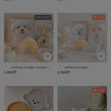
SOLD OUT
残り1点
『 rainbow bridge modest 』
『 rainbow bridge 』
1,800円
2,500円
残り1点