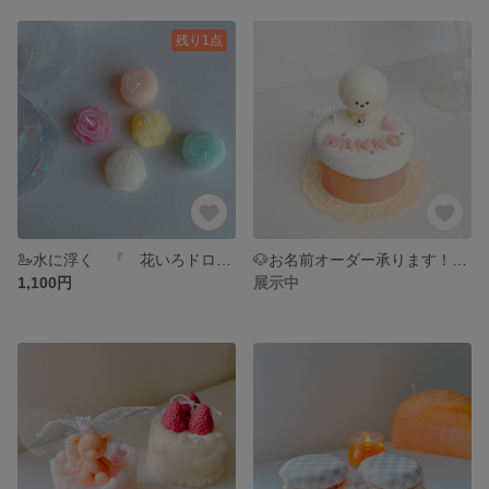
残り1点
🦢水に浮く 『 花いろドロップ 』
🐶お名前オーダー承ります！『 まんまるわんこ 』
1,100円
展示中