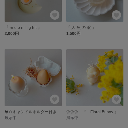
『 m o o n l i g h t 』
『 人 魚 の 涙 』
2,000円
1,500円
🐓🥚キャンドルホルダー付き‼︎ 『 とろけるたまご 』
🌼🌼🌼 『 Floral Bunny 』
展示中
展示中