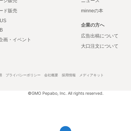
ージ販売
ニュース
ード販売
minneの本
LUS
企業の方へ
AB
広告出稿について
企画・イベント
大口注文について
用
プライバシーポリシー
会社概要
採用情報
メディアキット
©GMO Pepabo, Inc. All rights reserved.