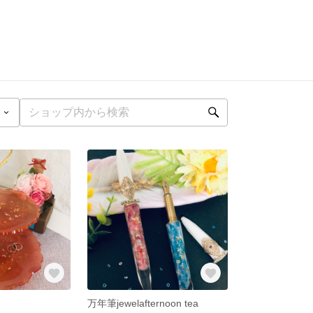
万年筆jewelafternoon tea