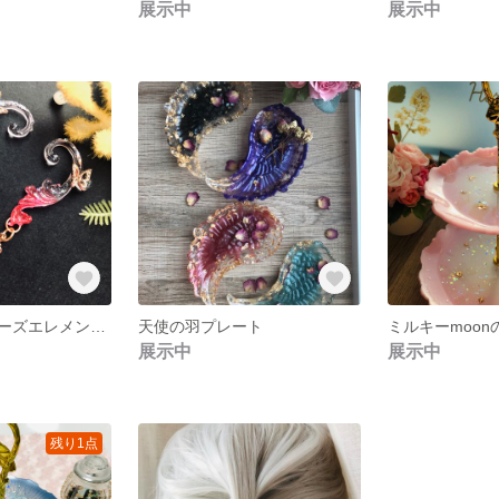
展示中
展示中
妖精の唄声ーローズエレメントーイヤリング
天使の羽プレート
展示中
展示中
残り1点