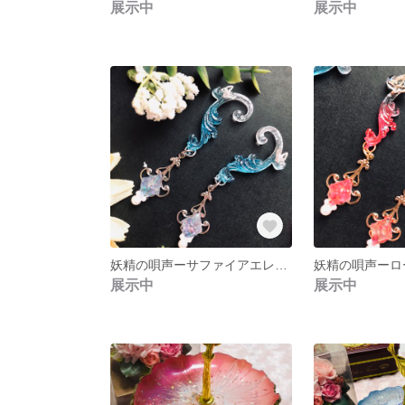
展示中
展示中
妖精の唄声ーサファイアエレメントーイヤリング
展示中
展示中