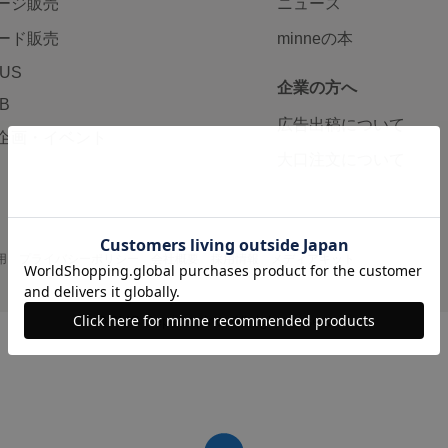
ージ販売
ニュース
ード販売
minneの本
LUS
企業の方へ
AB
広告出稿について
企画・イベント
大口注文について
用
プライバシーポリシー
会社概要
採用情報
メディアキット
©GMO Pepabo, Inc. All rights reserved.