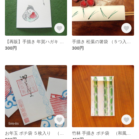
【再販】手描き 年賀ハガキ えべっさん ３枚入り （和風ポストカード・年賀状）
手描き 松葉の箸袋 （５つ入り） （和紙）
300円
300円
お年玉 ポチ袋 ５枚入り （和風な小封筒）（和紙）
竹林 手描き ポチ袋 （和風な小封筒）（和紙）