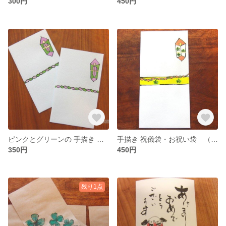
300円
450円
ピンクとグリーンの 手描き ポチ袋 （和風な小封筒）（和紙）
手描き 祝儀袋・お祝い袋 （和風な小封筒）（和紙）
350円
450円
残り1点