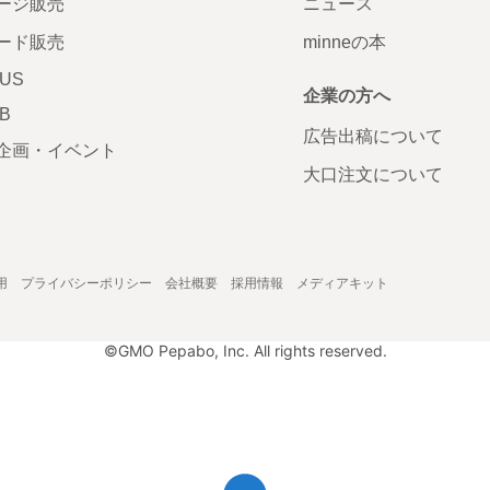
ージ販売
ニュース
ード販売
minneの本
LUS
企業の方へ
AB
広告出稿について
企画・イベント
大口注文について
用
プライバシーポリシー
会社概要
採用情報
メディアキット
©GMO Pepabo, Inc. All rights reserved.