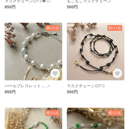
マスクチェーン❁⃘*.ﾟ✽.｡.:
もこもこマスクチェーン
850円
500円
残り1点
残り1点
パールブレスレット‎𓂃 𓈒𓏸
マスクチェーン❁⃘*.ﾟ
850円
500円
残り1点
残り1点