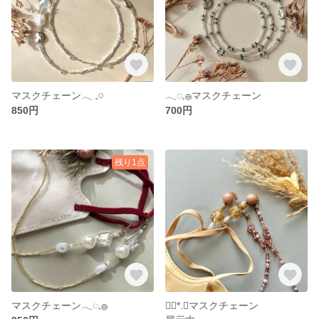
マスクチェーン‎𓂃 𓈒𓏸
𓂃◌𓈒𓐍マスクチェーン
850円
700円
残り1点
マスクチェーン𓂃◌𓈒𓐍
❁⃘*.ﾟマスクチェーン