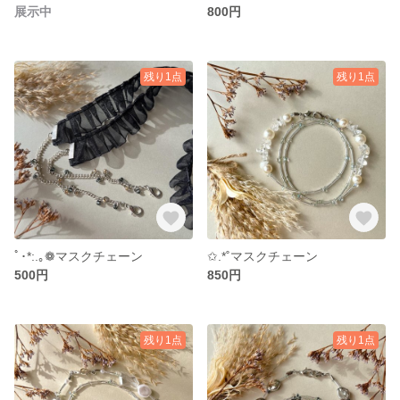
展示中
800円
残り1点
残り1点
ﾟ･*:.｡❁マスクチェーン
✩.*˚マスクチェーン
500円
850円
残り1点
残り1点