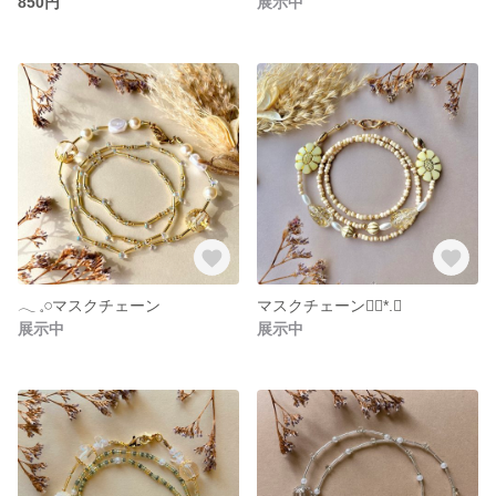
850円
展示中
‎𓂃 𓈒𓏸マスクチェーン
マスクチェーン❁⃘*.ﾟ
展示中
展示中