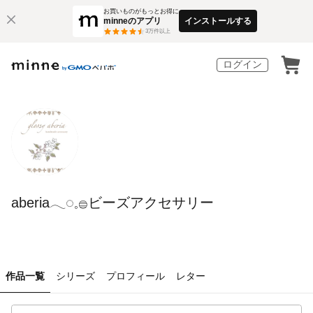
お買いものがもっとお得に
minneのアプリ
インストールする
3
万件以上
ログイン
aberia𓂃◌𓈒𓐍ビーズアクセサリー
作品一覧
シリーズ
プロフィール
レター