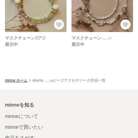
マスクチェーン❁⃘*.ﾟ
マスクチェーン‎𓂃 𓈒𓏸
展示中
展示中
minne ホーム
aberia𓂃◌𓈒𓐍ビーズアクセサリー の作品一覧
minneを知る
minneについて
minneで買いたい
作品をさがす