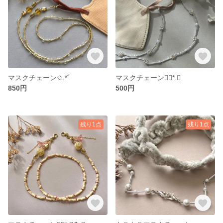
マスクチェーン✩.*˚
マスクチェーン❁⃘*.ﾟ
850円
500円
残り1点
残り1点