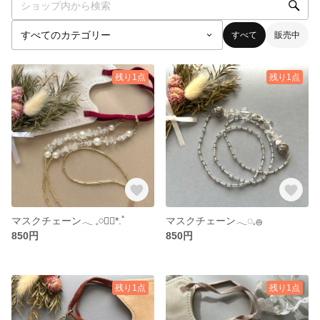
すべて
販売中
残り1点
残り1点
マスクチェーン‎𓂃 𓈒𓏸❁⃘*.ﾟ
マスクチェーン𓂃◌𓈒𓐍
850円
850円
残り1点
残り1点