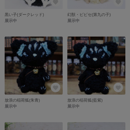
黒い子(ダークレッド)
幻獣・ピピセ(第九の子)
展示中
展示中
放浪の稲荷狐(朱青)
放浪の稲荷狐(藍紫)
展示中
展示中