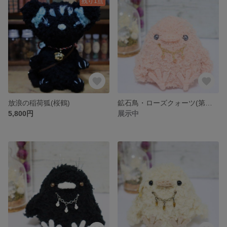
残り1点
放浪の稲荷狐(桜鶴)
鉱石鳥・ローズクォーツ(第六の子)
5,800円
展示中