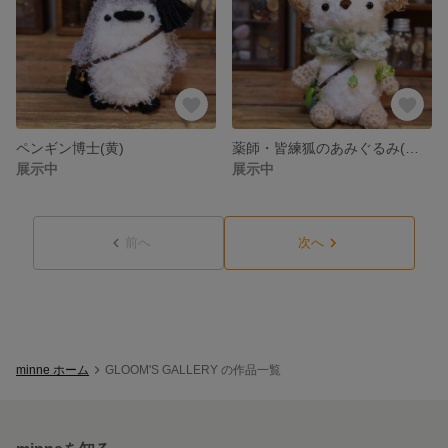
ペンギン博士(黄)
薬師・皆練狐のあみぐるみ(第一地区担当)
展示中
展示中
前へ
次へ
minne ホーム
GLOOM'S GALLERY の作品一覧