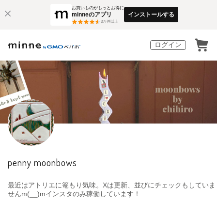
お買いものがもっとお得に
minneのアプリ
インストールする
3
万件以上
ログイン
penny moonbows
最近はアトリエに篭もり気味。Xは更新、並びにチェックもしていま
せんm(__)mインスタのみ稼働しています！