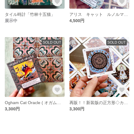
タイル時計「竹林十五猫」
アリス キャット ルノルマンカード 38枚(紳士・淑女2枚ずつ) 正方形カード アリスの世界が好きな方にオススメ！
展示中
4,500円
SOLD OUT
SOLD OUT
Ogham Cat Oracle ( オガムキャットオラクル) オラクルカード (猫型の樹木妖精カード、オガム文字占い)
再販！！新装版の正方形◇カード タイルタロットデッキ 大アルカナ22枚セット(タロットカード ウェイト版) ●カードデッキのみ
3,300円
3,300円