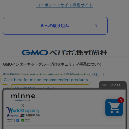
コーポレートサイト
採用サイト
AIへの取り組み
GMOインターネットグループのセキュリティ事業について
世界初総合ネットセキュリティサービス「GMOセキュリティ24」
パスワード漏洩診断
Webサイトリスク診断
セキュリティ相談AIチャットボット
実在証明・盗聴対策
サイバー攻撃対策（GMOサイバーセキュリティ byイエラエ）
サイバー攻撃対策（GMO Flatt Security）
なりすまし対策
セキュリティ事業の軌跡