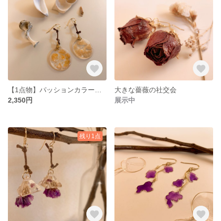
【1点物】パッションカラーの貝殻なピアス
大きな薔薇の社交会
2,350円
展示中
残り1点