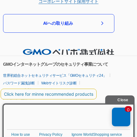
コーポレートサイト
採用サイト
AIへの取り組み
GMOインターネットグループのセキュリティ事業について
世界初総合ネットセキュリティサービス「GMOセキュリティ24」
パスワード漏洩診断
Webサイトリスク診断
セキュリティ相談AIチャットボット
実在証明・盗聴対策
サイバー攻撃対策（GMOサイバーセキュリティ byイエラエ）
サイバー攻撃対策（GMO Flatt Security）
なりすまし対策
セキュリティ事業の軌跡