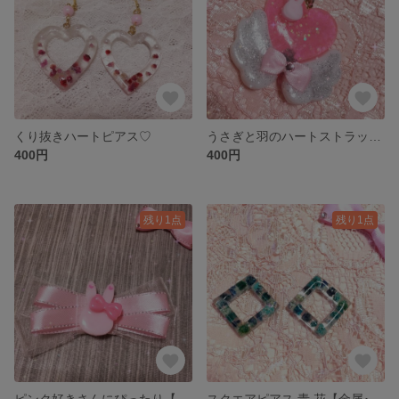
くり抜きハートピアス♡
うさぎと羽のハートストラップ♡
400円
400円
残り1点
残り1点
ピンク好きさんにぴったり【ヘアピン･バレッタ選択可】キッズ
スクエアピアス 青 花【金属･樹脂ピアス選択可】