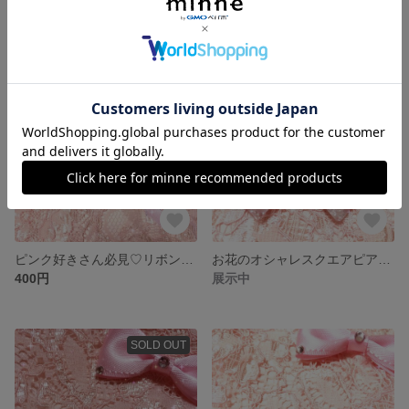
400円
400円
残り1点
ピンク好きさん必見♡リボンとうさぎのバレッタ【姫系】
お花のオシャレスクエアピアス【金属･樹脂ピアス選択可】
400円
展示中
SOLD OUT