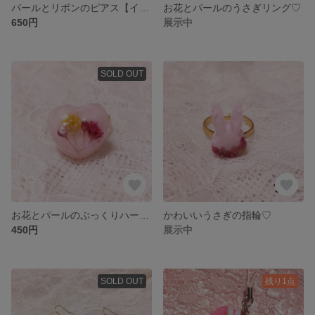
パールとリボンのピアス【イヤリング変更可】
お花とパールのうさぎリング♡
650円
展示中
SOLD OUT
お花とパールのぷっくりハートリング♡
かわいいうさぎの指輪♡
450円
展示中
SOLD OUT
残り1点