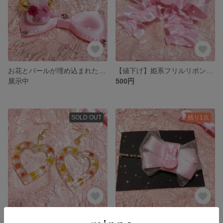
お花とパールが埋め込まれたうさぎリング♡
【値下げ】姫系フリルリボンとうさぎのバレッタ♡
展示中
500円
SOLD OUT
残り1点
パールとお花のくり抜きハートピアス【存在感抜群♡】
ピンク好きさん必見♡リボンとうさぎのヘアピン【キッズ】