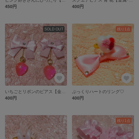
450円
400円
SOLD OUT
残り1点
いちごとリボンのピアス【金属･樹脂ピアス選択可】
ぷっくりハートのリング♡
400円
400円
残り1点