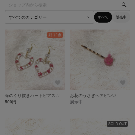
すべて
販売中
残り1点
春のくり抜きハートピアス♡【イヤリング変更可】
お花のうさぎヘアピン♡
500円
展示中
SOLD OUT