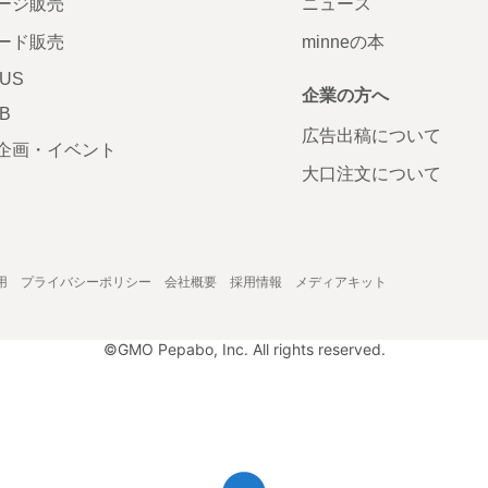
ージ販売
ニュース
ード販売
minneの本
LUS
企業の方へ
AB
広告出稿について
企画・イベント
大口注文について
用
プライバシーポリシー
会社概要
採用情報
メディアキット
©GMO Pepabo, Inc. All rights reserved.