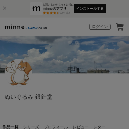
お買いものがもっとお得に
minneのアプリ
インストールする
3
万件以上
ログイン
ぬいぐるみ 銀針堂
作品一覧
シリーズ
プロフィール
レビュー
レター