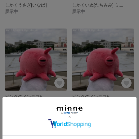
しかくうさぎ[いなば］
しかくいぬ[たちみみ] ミニ
展示中
展示中
ピンクのメンダコF
ピンクのメンダコE
展示中
展示中