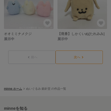
オオミミナメクジ
【廃番】しかくいぬ[たれみみ]
展示中
展示中
前へ
次へ
minne ホーム
ぬいぐるみ 銀針堂 の作品一覧
minneを知る