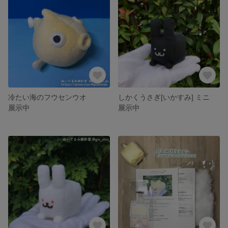
冷たい海のフウセンウオ
しかくうさぎ[いかすみ] ミニ
展示中
展示中