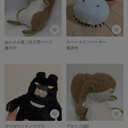
あかさか様ご注文用ページ
スペースインベーダー
展示中
展示中
ガウガウツキノワグマ
アカリス[緑]