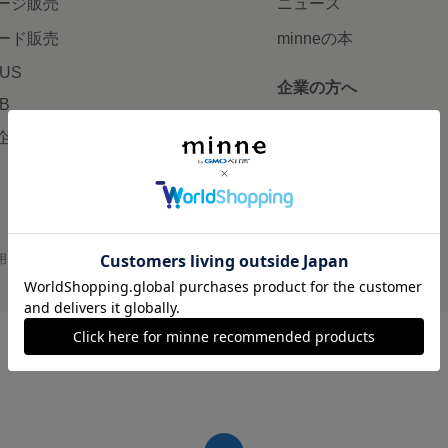
ージ販売
ニュース
ード販売
minneの本
LUS
企業の方へ
AB
広告出稿について
企画・イベント
大口注文について
用
プライバシーポリシー
会社概要
採用情報
メディアキット
©GMO Pepabo, Inc. All rights reserved.