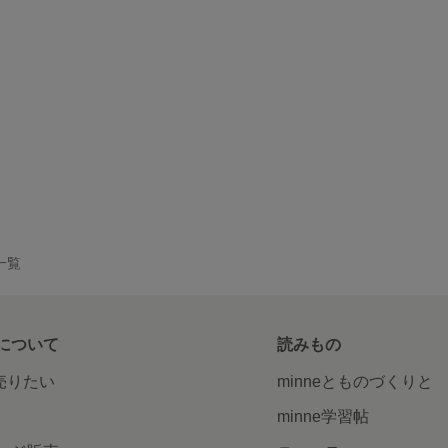
品一覧
について
読みもの
で売りたい
minneとものづくりと
minne学習帖