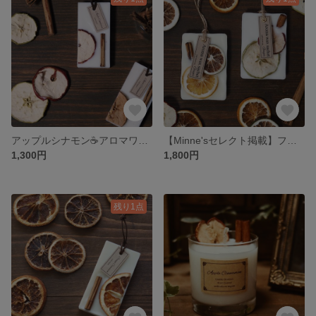
アップルシナモン☕️アロマワックスサシェ
【Minne'sセレクト掲載】フルーツ🍎ボタニカルアロマサシェＬｻｲｽﾞ
1,300円
1,800円
残り1点