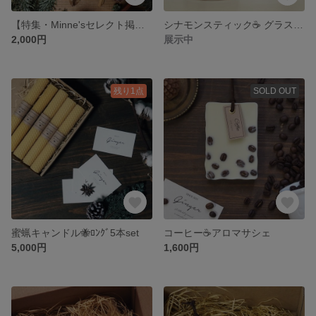
【特集・Minne'sセレクト掲載】カフェボトルSOYキャンドル
シナモンスティック☕️ グラスキャンドル
2,000円
展示中
残り1点
SOLD OUT
蜜蝋キャンドル🐝ﾛﾝｸﾞ5本set
コーヒー☕️アロマサシェ
5,000円
1,600円