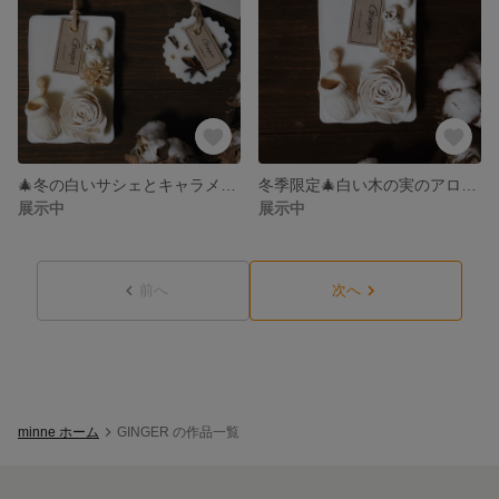
🎄冬の白いサシェとキャラメルのminiサシェのギフトセット
冬季限定🎄白い木の実のアロマサシェＬ
展示中
展示中
前へ
次へ
minne ホーム
GINGER の作品一覧