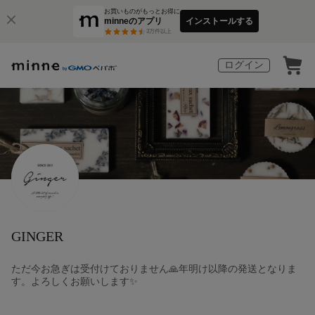
お買いものがもっとお得に
minneのアプリ
インストールする
3
万件以上
ログイン
GINGER
ただ今お急ぎは受付けておりません🙏年明け以降の発送となりま
す。よろしくお願いします✨