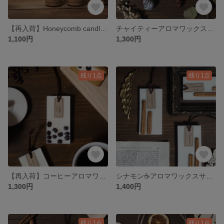
【再入荷】Honeycomb candle🐝ショート2本SET
チャイティーアロマワックスサシェ
1,100円
1,300円
残り1点
残り1点
【再入荷】コーヒーアロマワックスサシェ
シナモン☕️アロマワックスサシェ
1,300円
1,400円
残り1点
残り1点