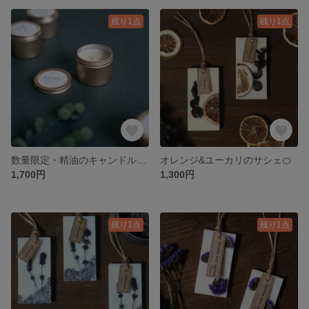
残り1点
残り1点
数量限定・精油のキャンドル【immunity】
オレンジ&ユーカリのサシェ🍊
1,700円
1,300円
残り1点
残り1点