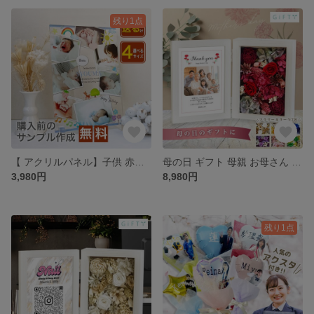
残り1点
【 アクリルパネル】子供 赤ちゃん 男の子 女の子 写真 プリント アルバム 印刷 ベビーフォト ニューボーンフォト ママ パパ ベビーシャワー 送料無料 写真立て 出産祝い 孫 出産 A66
母の日 ギフト 母親 お母さん 義母 母 オリジナル オーダーメイド プレゼント 花束 名入れ 写真立て【bo02】
3,980円
8,980円
残り1点