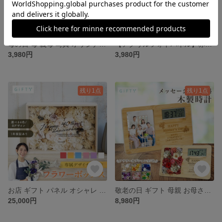
母の日 母 義母 写真 オリジナル 写真立て パネル アクリル 名入れ 【お祝いメッセージボード 誕生日祝い S01】
【アクリルフォトパネル】赤ちゃん ベイビー 赤ん坊 baby 0歳 0歳児 子供 彼氏 彼女 フォトフレーム おしゃれ アクリル 写真立て 誕生日 インスタ 写真 プリント フォト A65
3,980円
3,980円
残り1点
残り1点
お店 ギフト パネル オシャレ 記念品 開店祝い プレゼント カフェ【 お祝い フラワーボックス 周年祝い k01】
敬老の日 ギフト 母親 お母さん 義母 母 オリジナル オーダーメイド プレゼント 花束 名入れ 写真立て【bo02】
25,000円
8,980円