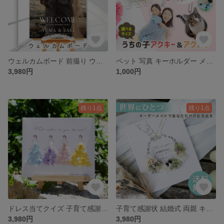
ウェルカムボード 前撮り ウェディングフォト ロケーションフォト ウェルカムスペース パネル 受付装飾 受付 ロビー ロビー装飾 記念日 ウエルカム フォトパネル 結婚式 オーダーメイド 【s02】
ペット 写真 キーホルダー メモリアル オリジナル プリント オーダーメイド【 アクリル キーホルダー P10-1 】
3,980円
1,000円
残り1点
残り1点
ドレス当てクイズ 子育て感謝状 ウェルカムボード ウェルカムスペース キャンバス 【 キャンバスフラワー i46 】
子育て感謝状 結婚式 両親 キャンバス ドライフラワー プリザーブドフラワー リース【キャンバスフラワーアート i47】
3,980円
3,980円