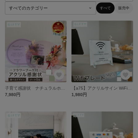
すべて
販売中
子育て感謝状 ナチュラルホワイト 大人シンプル 日数カウント 名入れ対応 ドライフラワー 卓上スタンド付 新居インテリア 両親贈呈ギフト 感動演出【i14】
【a75】アクリルサイン WiFiプレート Wi-Fi パスワード サイン 表示 アクリル おしゃれ 店舗用 カフェ サロン 開店祝い 周年祝い 名入れ 大理石 開店祝い 開店 開業 起業 準備
7,980円
1,980円