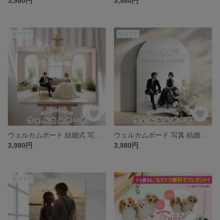
3,980円
3,980円
ウェルカムボード 結婚式 写真 韓国風 ニュアンスカラー おしゃれ オーダーメイド ウェディング フォトパネル 前撮り プレ花嫁 ウェルカムスペース 飾り付け 披露宴 演出 記念日 【s02-wd2】
ウェルカムボード 写真 結婚式 オーダーメイド ナチュラル モダン シンプル ウェディング 演出 フォトパネル プレ花 受付 装飾 ロビー インテリア 雑貨 贈り物 壁掛け ポスター【s02-wd1】
3,980円
3,980円