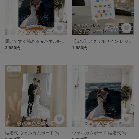
届いてすぐ飾れる★パネル納品 ウェルカムボード 結婚式 ウェルカムスペース 【s02-wd3】
【a76】アクリルサイン レジ横 キャッシュレス 決済 プレート卓上 スタンド 決済表示 店舗用 サインレジ周り 備品 開店祝い 開業祝い 開店 開業 起業 準備 プレゼント ギフト おしゃれ 御祝
3,980円
1,980円
結婚式 ウェルカムボード 写真 オーダーメイド 額縁不要 軽量 パネル ウェディング 前撮り ロケーションフォト 自宅 飾り 記念品 受付サイン インスタ映え 1.5次会 印刷 制作【s02-wd4】
ウェルカムボード 結婚式 写真 韓国風 ニュアンスカラー おしゃれ オーダーメイド ウェディング フォトパネル 前撮り プレ花嫁 ウェルカムスペース 飾り付け 披露宴 演出 記念日 【s02-wd2】