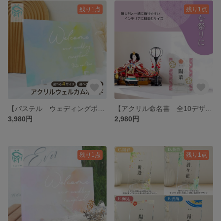
残り1点
残り1点
【パステル ウェディングボード】ウェルカムスペース 【 アクリル A72 】 高級感 お洒落
【アクリル命名書 全10デザイン】赤ちゃん 足形 手形 身長 体重 誕生時間 命名書 【 アクリル A73 】 高級感 お洒落
3,980円
2,980円
残り1点
残り1点