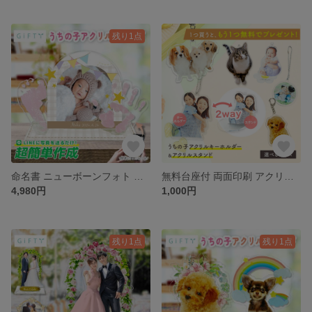
残り1点
命名書 ニューボーンフォト フォトフレーム 写真印刷 手形 足型 足形 赤ちゃん 出産祝い 【ベビーアクスタP04】
無料台座付 両面印刷 アクリル キーホルダー スタンド アクキー アクスタ 子供 こども 【P10】
4,980円
1,000円
残り1点
残り1点