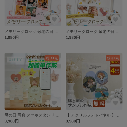
メモリークロック 敬老の日 敬老 時計 壁掛け 壁掛け時計 写真入れ 孫 置時計 写真入り 誕生日 【m01】
メモリークロック 敬老の日 敬老 時計 壁掛け 壁掛け時計 写真入れ 孫 置時計 写真入り 誕生日 【m01】
1,980円
1,980円
残り1点
残り1点
母の日 写真 スマホスタンド オリジナル グッズ 母 義母 オーダー パネル アクリル【オリジナルスマホスタンドP11】
【 アクリルフォトパネル 】 カップル 恋人 記念日 プレゼント 写真立て プリント 印刷 インスタ フォト 彼氏 彼女 恋愛 10代 20代 30代 40代 思い出 想い出 記念 A58
3,980円
3,980円