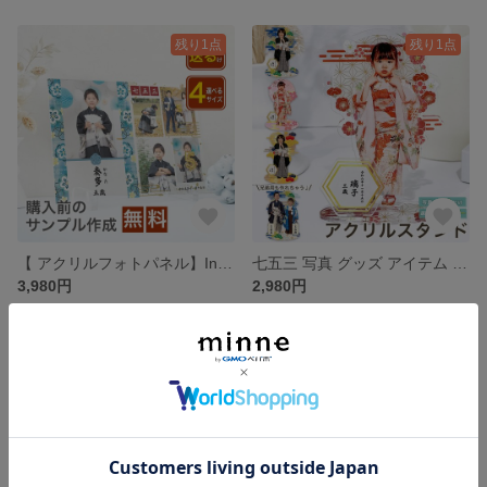
残り1点
残り1点
【 アクリルフォトパネル】Instagram インスタ 子ども 子供 ベビー baby ニューボーン 初孫 お宮参り 七五三 親孝行 幼稚園 保育園 おじいちゃん おばあちゃん 名入れ A64
七五三 写真 グッズ アイテム アクリルスタンド アクスタ キーホルダー アクキー 【 アクリルスタンド P01】
3,980円
2,980円
残り1点
残り1点