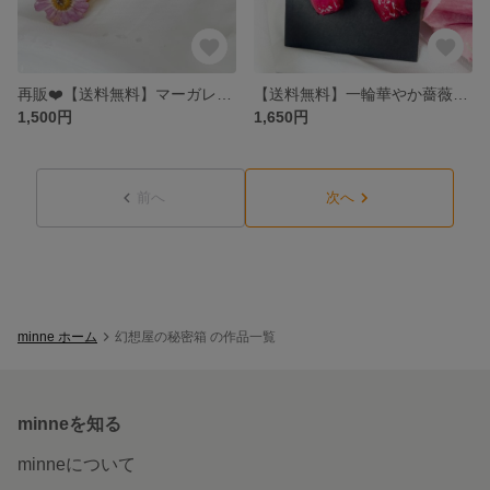
再販❤️【送料無料】マーガレット 本物のお花 花畑ヘアバレッタ/クリップ 樹脂 アレルギー対応 金具変更◎
【送料無料】一輪華やか薔薇ピアス/イヤリング 樹脂対応◎ 揺れる ローズ 金具変更◎
1,500円
1,650円
前へ
次へ
minne ホーム
幻想屋の秘密箱 の作品一覧
minneを知る
minneについて