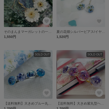
そのまんまマーガレットの一輪ピアス/イヤリング 金具交換可能 アレルギー対応
夏の花畑シルバーピアス/イヤリング 金具交換◎ ドライフラワー 本物のお花 フラワー ブルー ホワイト
1,550円
1,520円
SOLD OUT
SOLD OUT
【送料無料】大きめブルー丸型ヘアバレッタ お花 ドライフラワー ブルー 夏 涼しげ 水 浴衣 夏祭り
【送料無料】大きめ紫丸型ヘアバレッタ 本物のお花 かすみ草 ドライフラワー まんまる 半円 小花
1,700円
1,700円