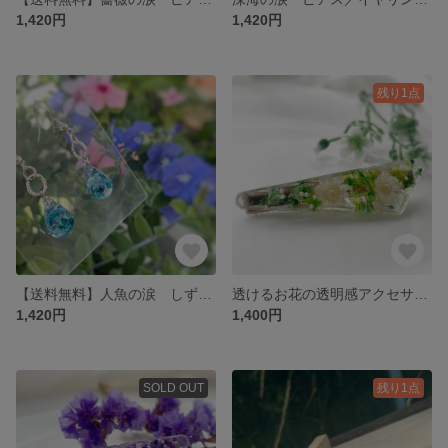
1,420円
1,420円
残り1点
【送料無料】人魚の涙 しずくドロップピアス/イヤリング ターコイズブルー ドライフラワー かすみ草 お花 花
透けるお花の透明感アクセサリー グリーン ヘアクリップ お花 ドライフラワー ブライダル プレゼント ギフト レジン 軽い
1,420円
1,400円
SOLD OUT
残り1点