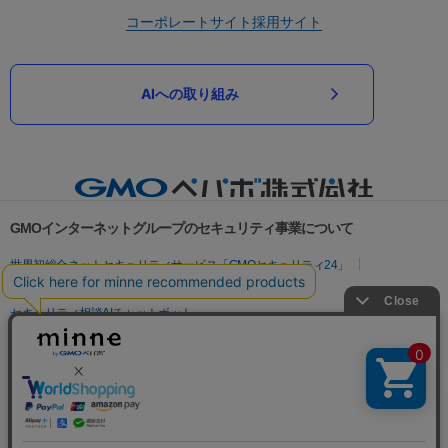
コーポレートサイト
採用サイト
AIへの取り組み
GMOインターネットグループのセキュリティ事業について
世界初総合ネットセキュリティサービス「GMOセキュリティ24」
パスワード漏洩診断
Webサイトリスク診断
セキュリティ相談AIチャットボット
実在証明・盗聴対策
サイバー攻撃対策（GMOサイバーセキュリティ byイエラエ）
サイバー攻撃対策（GMO Flatt Security）
なりすまし対策
セキュリティ事業の軌跡