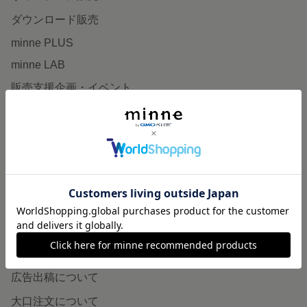
ダウンロード販売
minne PLUS
minne LAB
販売支援企画・イベント
読みもの
minneとものづくりと
minne学習帖
ニュース
minneの本
企業の方へ
広告出稿について
大口注文について