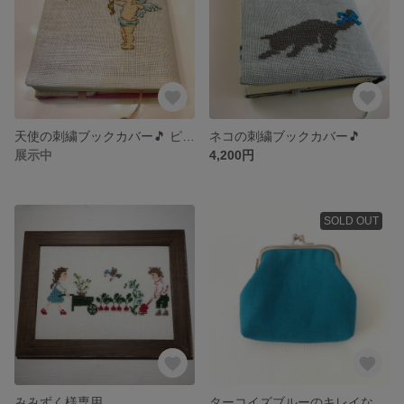
天使の刺繍ブックカバー🎵 ピンク
ネコの刺繍ブックカバー🎵
展示中
4,200円
SOLD OUT
みみずく様専用
ターコイズブルーのキレイな色のがま口♪