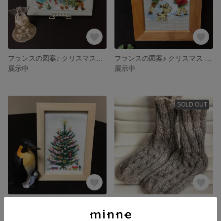
フランスの図案♪ クリスマスツリーを運ぶ子供達❤️
フランスの図案♪ クリスマス クロスステッチ
展示中
展示中
SOLD OUT
クリスマスツリーのクロスステッチ♪
ぽかぽか 手編みの ルームシューズ
展示中
2,500円