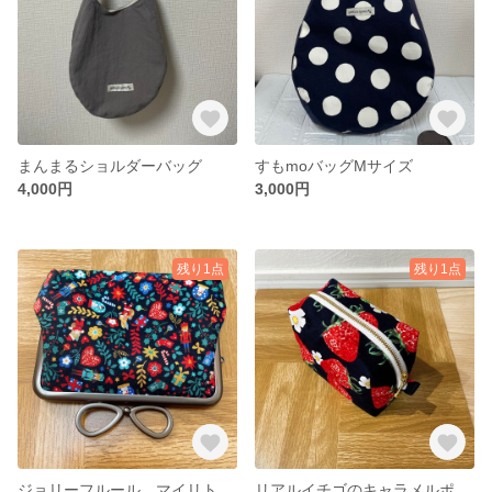
まんまるショルダーバッグ
すもmoバッグMサイズ
4,000円
3,000円
残り1点
残り1点
ジョリーフルール マイリトルテイラー親子がま口
リアルイチゴのキャラメルポーチ