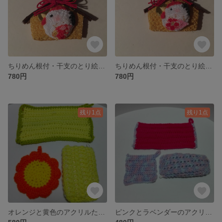
ちりめん根付・干支のとり絵馬仕立て★黄色の鈴
ちりめん根付・干支のとり絵馬仕立て★緑の鈴
780円
780円
残り1点
残り1点
オレンジと黄色のアクリルたわし・お花型いり、用途別３種セット
ピンクとラベンダーのアクリルたわし・用途別３種セット