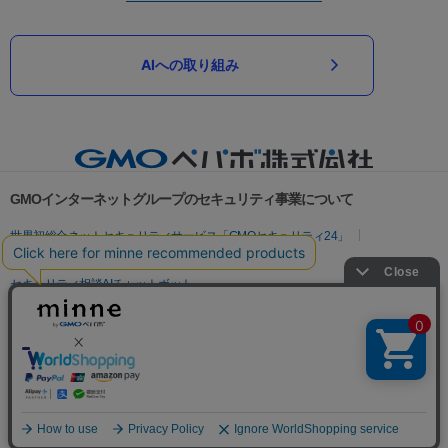
AIへの取り組み
GMOインターネットグループのセキュリティ事業について
世界初総合ネットセキュリティサービス「GMOセキュリティ24」
パスワード漏洩診断
Webサイトリスク診断
セキュリティ相談AIチャットボット
実在証明・盗聴対策
サイバー攻撃対策（GMOサイバーセキュリティ byイエラエ）
サイバー攻撃対策（GMO Flatt Security）
なりすまし対策
セキュリティ事業の軌跡