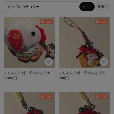
すべて
販売中
残り1点
残り1点
ちりめん根付・干支のとり★ひよこと一緒
ちりめん根付・干支のとり絵馬仕立て★ピンクの鈴
1,380円
780円
残り1点
残り1点