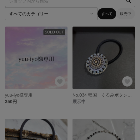
すべて
販売中
SOLD OUT
yuu-iyo様専用
No.034 韓国 くるみボタン ビーズ刺繍 ヘアゴム ヘアアクセサリー
350円
展示中