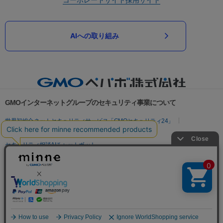
AIへの取り組み
GMOインターネットグループのセキュリティ事業について
世界初総合ネットセキュリティサービス「GMOセキュリティ24」
パスワード漏洩診断
Webサイトリスク診断
セキュリティ相談AIチャットボット
実在証明・盗聴対策
サイバー攻撃対策（GMOサイバーセキュリティ byイエラエ）
サイバー攻撃対策（GMO Flatt Security）
なりすまし対策
セキュリティ事業の軌跡