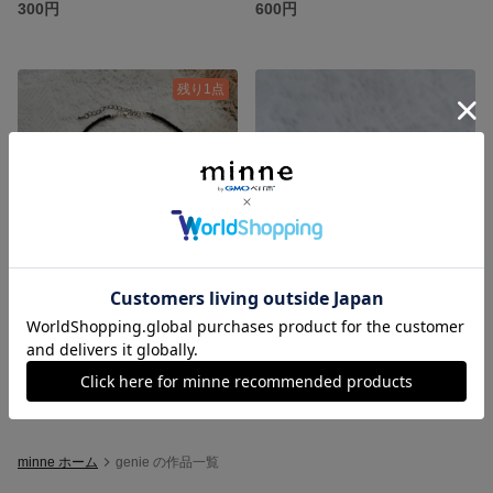
300円
600円
残り1点
No.002 ビーズ ストリート ネックレス 韓国 ハート 薔薇 シンプル
No.047 ビーズ リング 韓国 アクセサリー ワイヤー ゴールド イエベ
500円
展示中
minne ホーム
genie の作品一覧