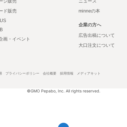
ージ販売
ニュース
ード販売
minneの本
LUS
企業の方へ
AB
広告出稿について
企画・イベント
大口注文について
用
プライバシーポリシー
会社概要
採用情報
メディアキット
©GMO Pepabo, Inc. All rights reserved.