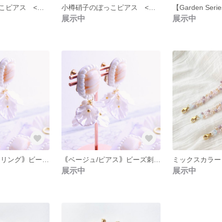
小樽硝子のぼっこピアス <スカイブルー> 金具変更可◎
小樽硝子のぼっこピアス <マットブルー> 金具変更可◎
展示中
展示中
｟ベージュ/イヤリング｠ビーズ刺繍カボションと花びらのイヤーアクセサリー 【 Bloom the white 】
｟ベージュ/ピアス｠ビーズ刺繍カボションと花びらのイヤーアクセサリー 【 Bloom the white 】
展示中
展示中