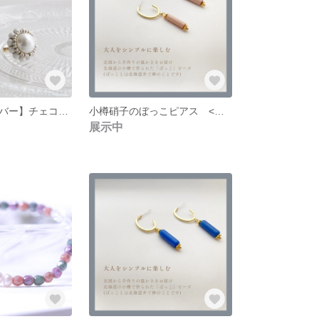
【ホワイトシルバー】チェコビーズとパールのお花耳飾り
小樽硝子のぼっこピアス <ピンクベージュ> 金具変更可◎
展示中