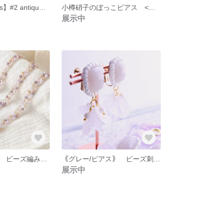
【Garden Series】#2 antique ゴムブレスレット
小樽硝子のぼっこピアス <ブルー> 金具変更可◎
展示中
ミックスカラー ビーズ編みブレスレット アジャスター付き
｟グレー/ピアス｠ ビーズ刺繍カボションと花びらのイヤーアクセサリー 【 Bloom the white 】
展示中