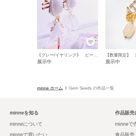
｟グレー/イヤリング｠ ビーズ刺繍カボションと花びらのイヤーアクセサリー 【 Bloom the white 】
展示中
展示中
minne ホーム
Gem Seeds の作品一覧
minneを知る
作品販売
minneについて
minne
minneで買いたい
食品販売