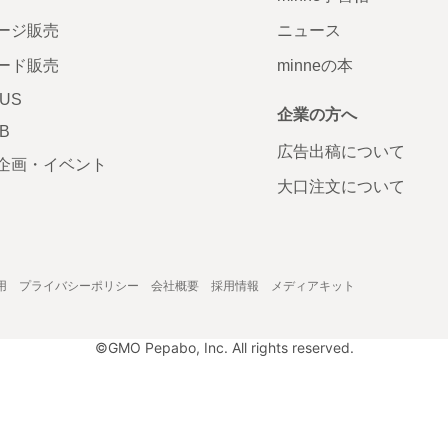
ージ販売
ニュース
ード販売
minneの本
LUS
企業の方へ
AB
広告出稿について
企画・イベント
大口注文について
用
プライバシーポリシー
会社概要
採用情報
メディアキット
©GMO Pepabo, Inc. All rights reserved.