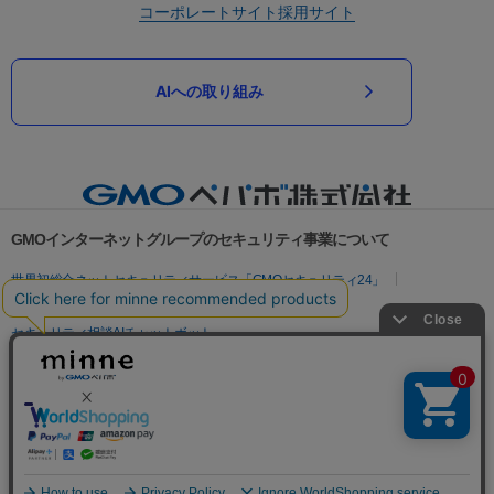
コーポレートサイト
採用サイト
AIへの取り組み
GMOインターネットグループのセキュリティ事業について
世界初総合ネットセキュリティサービス「GMOセキュリティ24」
パスワード漏洩診断
Webサイトリスク診断
セキュリティ相談AIチャットボット
実在証明・盗聴対策
サイバー攻撃対策（GMOサイバーセキュリティ byイエラエ）
サイバー攻撃対策（GMO Flatt Security）
なりすまし対策
セキュリティ事業の軌跡