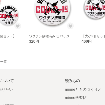
【マスクに! 小2個セット】 ワクチン接種済み 缶バッジ 25mm ミニサイズ COVID-19【新型コロナ】 接種済
ワクチン接種済み 缶バッジ （大38mm・1個）COVID-19【新型コロナ】 接種済
320円
460円
作品一覧
について
読みもの
で売りたい
minneとものづくりと
minne学習帖