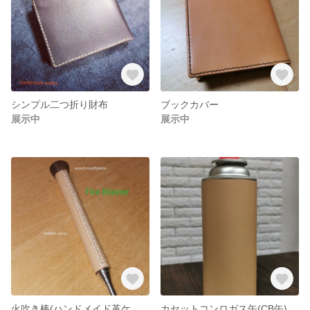
シンプル二つ折り財布
ブックカバー
展示中
展示中
火吹き棒(ハンドメイド革ケース付き) 木製吹き口 革カバー
カセットコンロガス缶(CB缶)革カバー