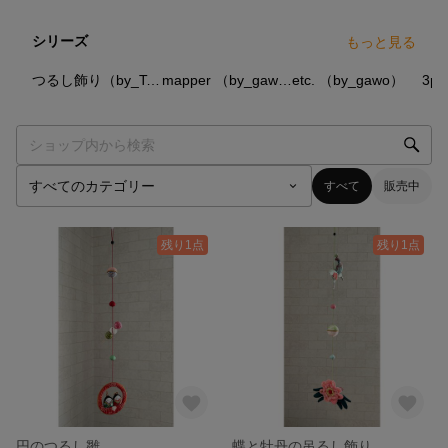
シリーズ
もっと見る
6
点
39
点
10
点
つるし飾り（by_Tomie）
mapper （by_gawo）
etc. （by_gawo）
すべて
販売中
残り1点
残り1点
円のつるし雛
蝶と牡丹の吊るし飾り