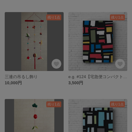
残り1点
残り1点
三連の吊るし飾り
e.g. #124【宅急便コンパクト送料無料】
10,000円
3,500円
残り1点
残り1点