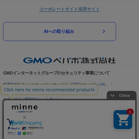
コーポレートサイト
採用サイト
AIへの取り組み
GMOインターネットグループのセキュリティ事業について
世界初総合ネットセキュリティサービス「GMOセキュリティ24」
パスワード漏洩診断
Webサイトリスク診断
セキュリティ相談AIチャットボット
実在証明・盗聴対策
サイバー攻撃対策（GMOサイバーセキュリティ byイエラエ）
サイバー攻撃対策（GMO Flatt Security）
なりすまし対策
セキュリティ事業の軌跡