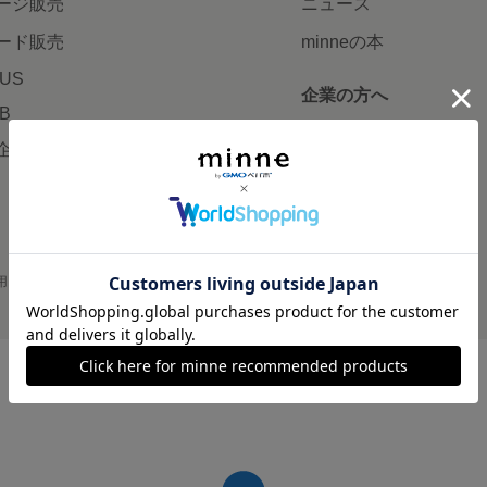
ージ販売
ニュース
ード販売
minneの本
LUS
企業の方へ
AB
広告出稿について
企画・イベント
大口注文について
用
プライバシーポリシー
会社概要
採用情報
メディアキット
©GMO Pepabo, Inc. All rights reserved.