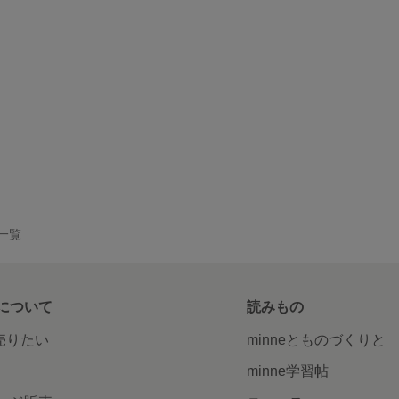
品一覧
について
読みもの
で売りたい
minneとものづくりと
minne学習帖