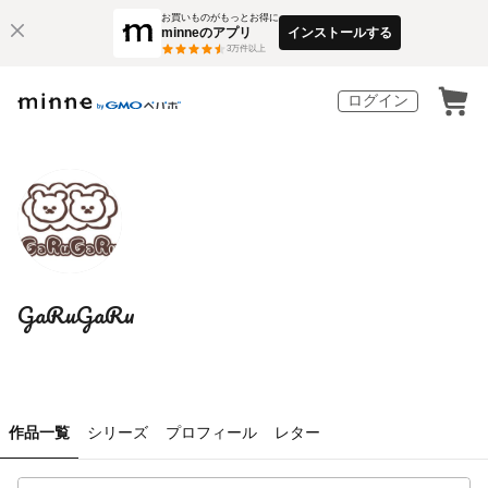
お買いものがもっとお得に
minneのアプリ
インストールする
3
万件以上
ログイン
GaRuGaRu
作品一覧
シリーズ
プロフィール
レター