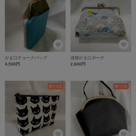
がま口チョークバッグ
波猫がま口ポーチ
4,500円
2,600円
残り1点
残り1点