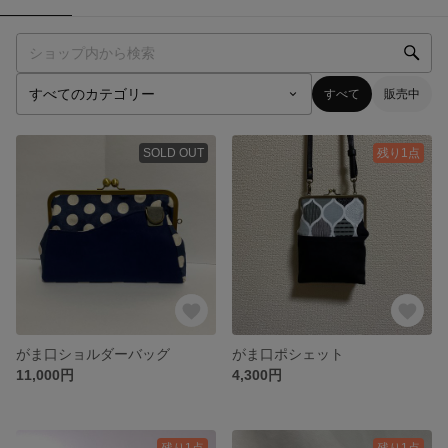
すべて
販売中
SOLD OUT
残り1点
がま口ショルダーバッグ
がま口ポシェット
11,000円
4,300円
残り1点
残り1点