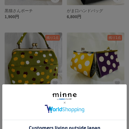
黒猫さんポーチ
がま口ハンドバッグ
1,900円
6,800円
残り1点
残り1点
がま口ハンドバッグ
がま口マスクケース
6,500円
2,300円
残り1点
SOLD OUT