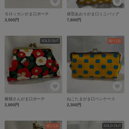
モロッカンがま口ポーチ
俵型あおりがま口ミニバッグ
3,500円
7,800円
SOLD OUT
残り1点
椿猫さんがま口ポーチ
ねこたまがま口ペンケース
2,800円
2,300円
残り1点
SOLD OUT