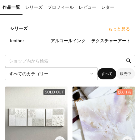
作品一覧
シリーズ
プロフィール
レビュー
レター
シリーズ
もっと見る
7
点
9
点
12
点
feather
アルコールインクアート
テクスチャーアート
すべて
販売中
SOLD OUT
残り1点