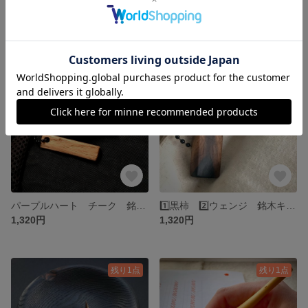
タモ 銘木ペントレー ペンレスト 小皿 本漆塗り 木工小物 ハンドメイド 送料無料
マホガニー オイル＆ワックス 銘木 木軸グリップ カスタムグリップ ジェットストリーム 送料無料
4,220円
3,240円
残り1点
残り1点
パープルハート チーク 銘木キーホルダー 2点セット 木のキーホルダー 送料無料
1️⃣黒柿 2️⃣ウェンジ 銘木キーホルダー 2点セット 木のキーホルダー 送料無料
1,320円
1,320円
残り1点
残り1点