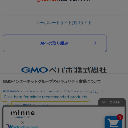
コーポレートサイト
採用サイト
AIへの取り組み
GMOインターネットグループのセキュリティ事業について
世界初総合ネットセキュリティサービス「GMOセキュリティ24」
パスワード漏洩診断
Webサイトリスク診断
セキュリティ相談AIチャットボット
実在証明・盗聴対策
サイバー攻撃対策（GMOサイバーセキュリティ byイエラエ）
サイバー攻撃対策（GMO Flatt Security）
なりすまし対策