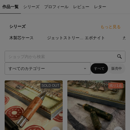
作品一覧
シリーズ
プロフィール
レビュー
レター
シリーズ
もっと見る
37
点
86
点
23
点
木製芯ケース
ジェットストリーム 4/1 カスタムグリップ グリップ
エボナイト
カ
すべて
販売中
SOLD OUT
残り1点