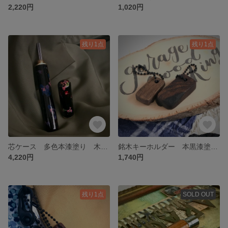
2,220円
1,020円
残り1点
残り1点
芯ケース 多色本漆塗り 木製芯ケース ゴールドペイント ブナ 文房具 シャープペンシル芯 送料無料
銘木キーホルダー 本黒漆塗り [2点セット] 1️⃣桑 2️⃣みず楢 木製キーホルダー キーホルダー 送料無料
4,220円
1,740円
残り1点
SOLD OUT