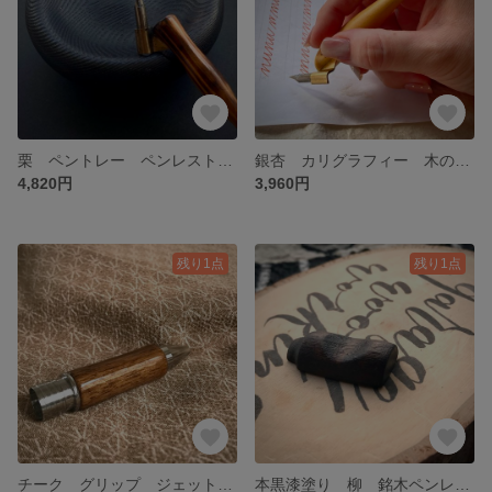
栗 ペントレー ペンレスト 小皿 本黒漆塗 焼杉メソッド 木工小物 ハンドメイド 送料無料
銀杏 カリグラフィー 木のペン オブリークホルダー オブリークペン つけペン ハンドメイド ナチュラルフィニッシュ ナチュラルオイル/蜜蝋ワックス 送料無料
4,820円
3,960円
残り1点
残り1点
チーク グリップ ジェットストリーム 銘木 木軸グリップ カスタムグリップ 文房具 送料無料
本黒漆塗り 柳 銘木ペンレスト 木製ペンレスト 手彫り 本漆塗 木工小物 ハンドメイド 送料無料