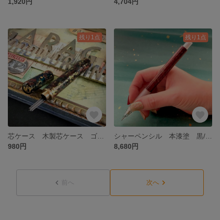
1,920円
4,704円
残り1点
残り1点
芯ケース 木製芯ケース ゴールドペイント/多色オイル塗料 ブナ 文房具 シャープペンシル芯 送料無料
シャーペンシル 本漆塗 黒/白／赤 送料無料 ハンドメイド 日本製 カスタム軸 0.5mm
980円
8,680円
前へ
次へ