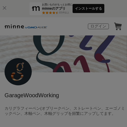
お買いものがもっとお得に
minneのアプリ
インストールする
3
万件以上
ログイン
GarageWoodWorking
カリグラフィーペン(オブリークペン、ストレートペン、エーゴノミ
ックペン、木軸ペン、木軸グリップを頻繁にアップしてます。