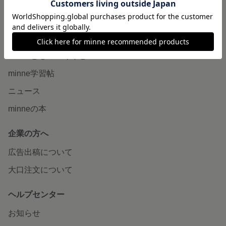
販売支援企画・イベント
読みもの
minneとものづくりと
minne学習帖
ニュース
minneの本
企業の方へ
広告出稿について
大口注文について
ヘルプセンター
お知らせ