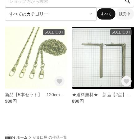
すべて
販売中
SOLD OUT
SOLD OUT
新品【5本セット】 120cmチェーン ショルダーバッグチェーン がま口バッグやポーチの持ち手に
★送料無料★ 新品【2点】 L型口金18.5cm L字型 変わり口金 金具 スマホケースやポーチに
980円
890円
minne ホーム
がま口屋 の作品一覧