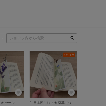
残り1点
 ✳︎ セージ
2. 日本画しおり ✳︎ 露草（つゆくさ） 🌿