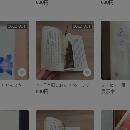
600円
600円
SOLD OUT
SOLD OUT
1. 日本画しおり ✳︎ りんどう 🌿
26. 日本画しおり ✳︎ 冬（ふゆ） 🌿
プレゼント用 
600円
展示中