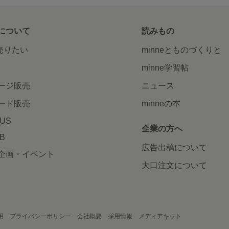
について
読みもの
で売りたい
minneとものづくりと
minne学習帖
ージ販売
ニュース
ード販売
minneの本
LUS
企業の方へ
AB
広告出稿について
企画・イベント
大口注文について
用
プライバシーポリシー
会社概要
採用情報
メディアキット