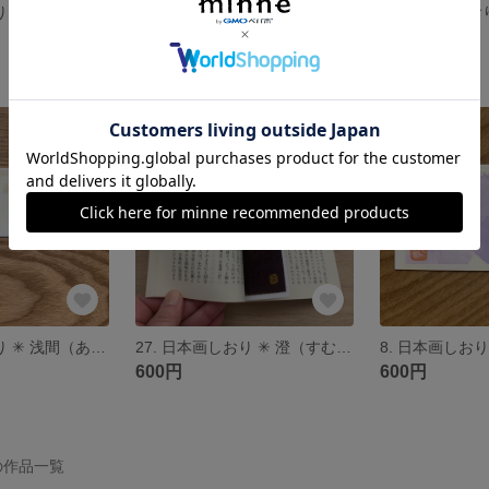
 ✳︎ 紅梅
✳︎ 夏 ✳︎
展示中
600円
SOLD OUT
28. 日本画しおり ✳︎ 浅間（あさま）
27. 日本画しおり ✳︎ 澄（すむ） 🌿
600円
600円
 の作品一覧