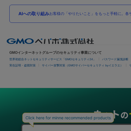
AIへの取り組み
お客様の「やりたいこと」をもっと手軽に。各サ
GMOインターネットグループのセキュリティ事業について
世界初総合ネットセキュリティサービス「GMOセキュリティ24」
パスワード漏洩診断
実在証明・盗聴対策
サイバー攻撃対策（GMOサイバーセキュリティ byイエラエ）