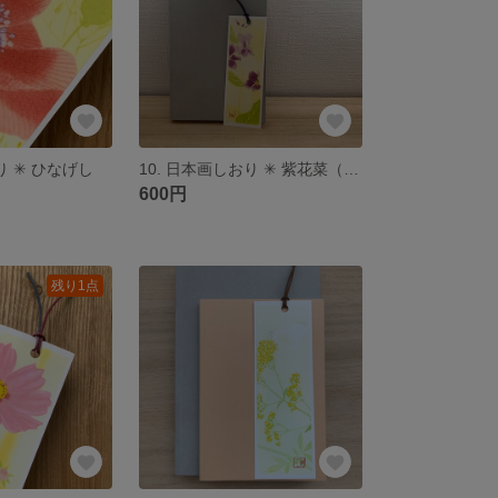
り ✳︎ ひなげし
10. 日本画しおり ✳︎ 紫花菜（むらさきはなな） 🌿
600円
残り1点