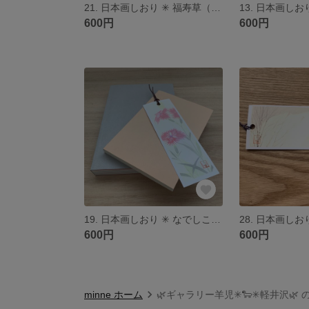
21. 日本画しおり ✳︎ 福寿草（ふくじゅそう） 🌿
13. 日本画しおり
600円
600円
19. 日本画しおり ✳︎ なでしこ 🌿
600円
600円
minne ホーム
🌿ギャラリー羊児✳︎🐑✳︎軽井沢🌿