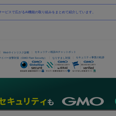
ービスで広がるAI機能の取り組みをまとめて紹介しています。
セキュリティ相談AIチャットボット
Webサイトリスク診断
セキュリティ事業の軌跡
サイバー攻撃対策（GMO Flatt Security）
なりすまし対策