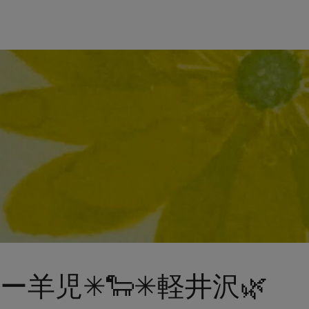
ー羊児✳︎🐑✳︎軽井沢🌿