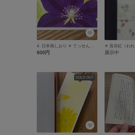
4. 日本画しおり ✳︎ てっせん（クレマチス） 🌿
✳︎ 吾亦紅（われ
600円
展示中
SOLD OUT