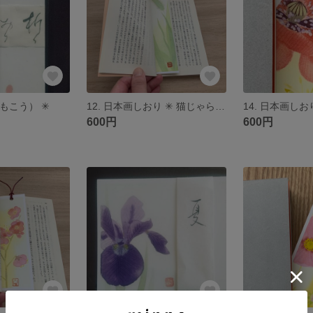
もこう） ✳︎
12. 日本画しおり ✳︎ 猫じゃらし（ねこじゃらし）
14. 日本画しお
600円
600円