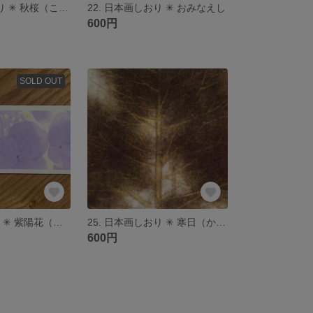
20. 日本画しおり ✳︎ 秋桜（こすもす） 🌿
22. 日本画しおり ✳︎ おみなえし
600円
SOLD OUT
8. 日本画しおり ✳︎ 紫陽花（あじさい） 🌿
25. 日本画しおり ✳︎ 寒日（かんじつ）
600円