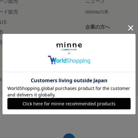
ージ販売
ニュース
ード販売
minneの本
LUS
企業の方へ
AB
広告出稿について
企画・イベント
大口注文について
用
プライバシーポリシー
会社概要
採用情報
メディアキット
©GMO Pepabo, Inc. All rights reserved.