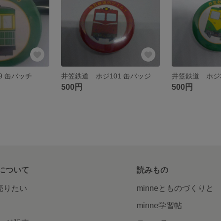
9 缶バッチ
井笠鉄道 ホジ101 缶バッジ
井笠鉄道 ホジ
500円
500円
について
読みもの
で売りたい
minneとものづくりと
minne学習帖