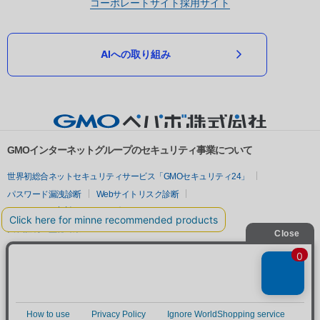
コーポレートサイト
採用サイト
AIへの取り組み
GMOインターネットグループのセキュリティ事業について
世界初総合ネットセキュリティサービス「GMOセキュリティ24」
パスワード漏洩診断
Webサイトリスク診断
セキュリティ相談AIチャットボット
実在証明・盗聴対策
サイバー攻撃対策（GMOサイバーセキュリティ byイエラエ）
サイバー攻撃対策（GMO Flatt Security）
なりすまし対策
セキュリティ事業の軌跡