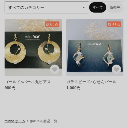
すべて
販売中
残り1点
残り1点
ゴールド×パール丸ピアス
ガラスビーズ×らせんパールピアス
980円
1,000円
minne ホーム
gakus の作品一覧