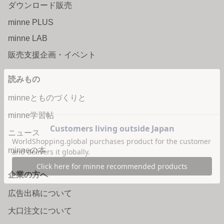
ダウンロード販売
minne PLUS
minne LAB
販売支援企画・イベント
読みもの
minneとものづくりと
minne学習帖
ニュース
minneの本
企業の方へ
広告出稿について
大口注文について